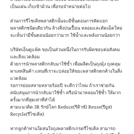
เป็นแผ่น เก็บเข้าม้วน เพื่อรอจำหน่ายต่อไป
ส่วนการรีไซเคิลพลาสติกนั้นจะมีขั้นตอนการคัดแยก
พลาสติกชนิดเดียวกัน ล้างสิ่งปนเปื้อน หลอมและตัดเม็ดใหม่
จะเห็นว่ามีขั้นตอนน้อยกว่ามาก ใช้น้ำและพลังงานน้อยกว่า
บริษัทเอ็นดูแพ้ค ขอเป็นส่วนหนึ่งในการรับผิดชอบต่อสังคม
และสิ่งแวดล้อม
ด้วยการนำพลาสติกกลับมาใช้ซ้ำ เพื่อผลิตเป็นถุงมุ้ง ถุงคลุม
พาเลทสินค้า แทนที่เราจะปล่อยให้ขยะพลาสติกตกค้างในสิ่ง
แวดล้อม
รอการย่อยสลายหลายร้อยปี จะดีกว่าไหม ถ้าเราช่วยกัน
สนับสนุนการนำกลับมาใช้ซ้ำ หรือนำมาหลอมใช้ซ้ำ ให้มาก
ครั้งมากที่สุดเท่าที่ทำได้
ตามแนวคิด 3R รักษ์โลก Reduce(รีดิวซ์) Reuse(รียูส)
Recycle(รีไซเคิล)
หากลูกค้าท่านใดสนใจถุงพลาสติกเกรดรีไซเคิล สามารถ