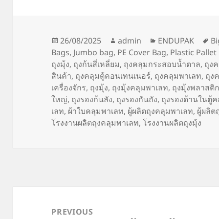
Posted
Author
Categories
Ta
26/08/2025
admin
ENDUPAK
Bi
on
Bags
,
Jumbo bag
,
PE Cover Bag
,
Plastic Palle
ถุงมุ้ง
,
ถุงก้นสี่เหลี่ยม
,
ถุงคลุมกระสอบน้ำตาล
,
ถุง
สินค้า
,
ถุงคลุมตู้คอนเทนเนอร์
,
ถุงคลุมพาเลท
,
ถุง
เครื่องจักร
,
ถุงมุ้ง
,
ถุงมุ้งคลุมพาเลท
,
ถุงมุ้งพลาสติ
ใหญ่
,
ถุงรองก้นลัง
,
ถุงรองกันถัง
,
ถุงรองด้านในตู้
เลท
,
ผ้าใบคลุมพาเลท
,
ผู้ผลิตถุงคลุมพาเลท
,
ผู้ผลิตถ
โรงงานผลิตถุงคลุมพาเลท
,
โรงงานผลิตถุงมุ้ง
Post
navigation
PREVIOUS